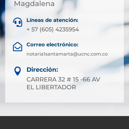
Magdalena
Líneas de atención:

+ 57 (605) 4235954
Correo electrónico:

notaria1santamarta@ucnc.com.co
Dirección:

CARRERA 32 # 15 -66 AV
EL LIBERTADOR