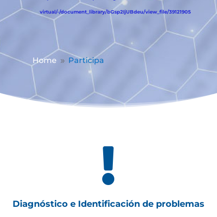
virtual/-/document_library/bGsp2IjUBdeu/view_file/39121905
Home
Participa
9

Diagnóstico e Identificación de problemas