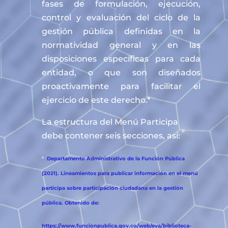
fases de formulación, ejecución,
control y evaluación del ciclo de la
gestión pública definidas en la
normatividad general y en las
disposiciones específicas para cada
entidad, o que son diseñados
proactivamente para facilitar el
ejercicio de este derecho.*
La estructura del Menú Participa
debe contener seis secciones, así:
*
Departamento Administrativo de la Función Pública
(2021). Lineamientos para publicar información en el menú
participa sobre participación ciudadana en la gestión
pública. Obtenido de:
https://www.funcionpublica.gov.co/web/eva/biblioteca-