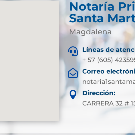
Notaría Pr
Santa Mar
Magdalena
Líneas de atenc

+ 57 (605) 4235
Correo electrón

notaria1santam
Dirección:

CARRERA 32 # 1