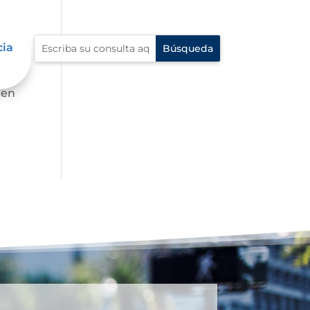
cia
 en