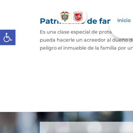
Patrimonio de familia
Inicio
Abrir barra de herramientas
Es una clase especial de protección de
pueda hacerle un acreedor al dueño de
peligro el inmueble de la familia por u