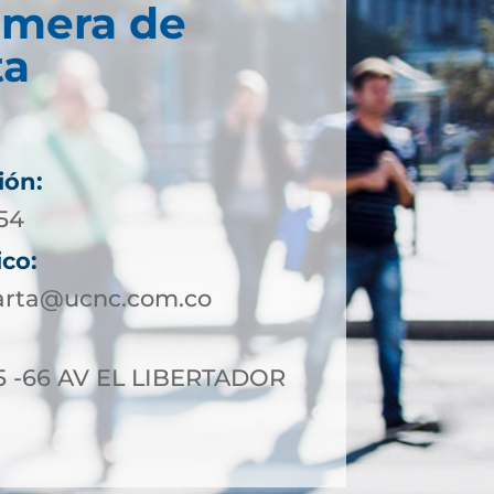
imera de
ta
ión:
954
ico:
arta@ucnc.com.co
5 -66 AV EL LIBERTADOR