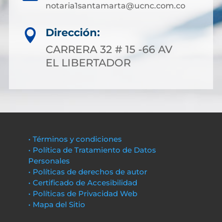
notaria1santamarta@ucnc.com.co
Dirección:

CARRERA 32 # 15 -66 AV
EL LIBERTADOR
• Términos y condiciones
• Política de Tratamiento de Datos
Personales
• Políticas de derechos de autor
• Certificado de Accesibilidad
• Políticas de Privacidad Web
• Mapa del Sitio