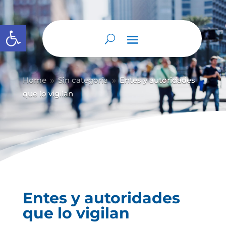
Abrir barra de herramientas
Home
Sin categoría
Entes y autoridades
9
9
que lo vigilan
Entes y autoridades
que lo vigilan