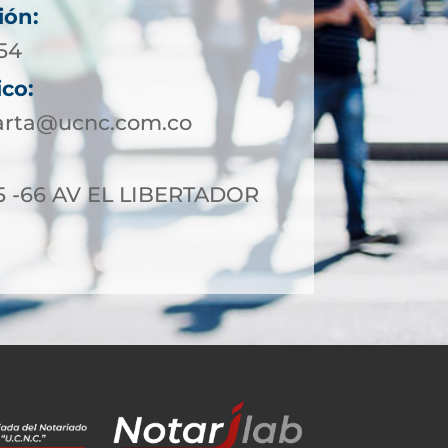
ión:
954
ico:
arta@ucnc.com.co
5 -66 AV EL LIBERTADOR