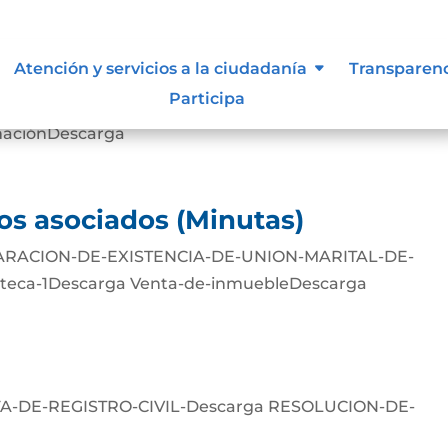
AS MÍNIMAS Y DE SEGURIDAD
Atención y servicios a la ciudadanía
Transparen
Participa
rmaciónDescarga
os asociados (Minutas)
RACION-DE-EXISTENCIA-DE-UNION-MARITAL-DE-
teca-1Descarga Venta-de-inmuebleDescarga
FA-DE-REGISTRO-CIVIL-Descarga RESOLUCION-DE-