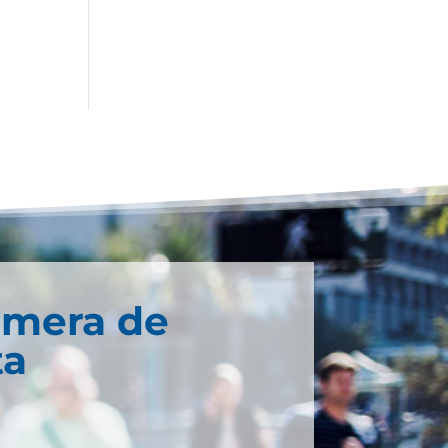
imera de
ta