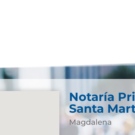
Notaría Pr
Santa Mar
Magdalena