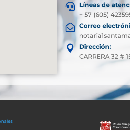
Líneas de atenc

+ 57 (605) 4235
Correo electrón

notaria1santam
Dirección:

CARRERA 32 # 1
onales