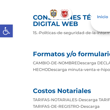
CONDICIONES TÉCNIC
Inicio
DIGITAL WEB
Abrir barra de herramientas
15.-Politicas-de-seguridad-de-la-info
Formatos y/o formulari
CAMBIO-DE-NOMBREDescarga DECLA
HECHODescarga minuta-venta-e-hipo
Costos Notariales
TARIFAS-NOTARIALES-Descarga TARI
TARIFAS-DE-REGISTRO-Descarga