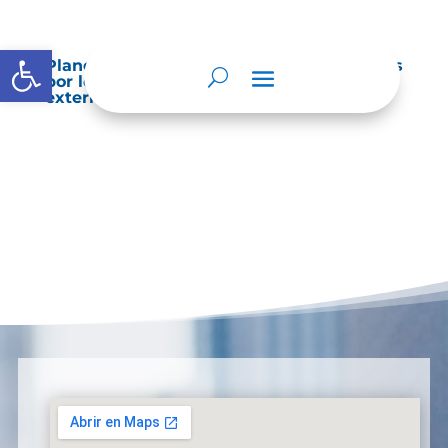
Abrir barra de herramientas
Planes de Mejoramiento vigentes exigidos
por los entes de control o auditoría
externos o internos.