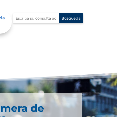
cia
imera de