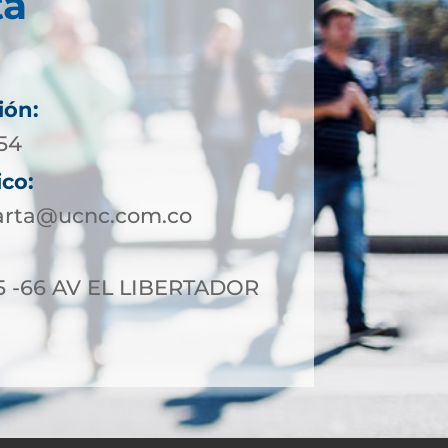
ta
ión:
954
ico:
arta@ucnc.com.co
5 -66 AV EL LIBERTADOR