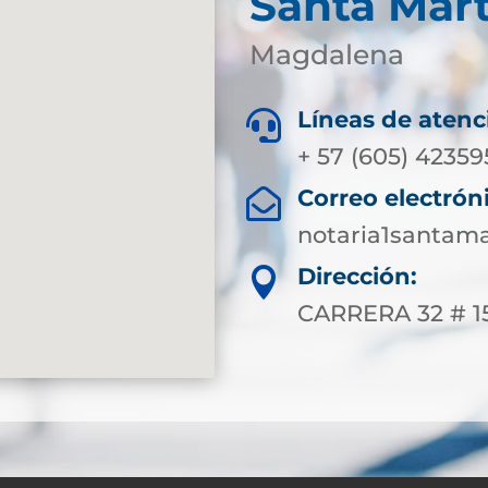
Santa Mar
Magdalena
Líneas de atenc

+ 57 (605) 4235
Correo electrón

notaria1santam
Dirección:

CARRERA 32 # 1