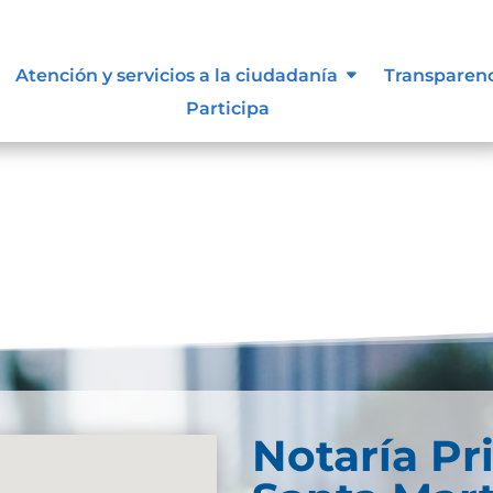
 supervisión, notificación y
Atención y servicios a la ciudadanía
Transparen
el sujeto obligado
Participa
Notaría Pr