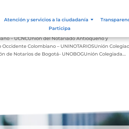
iones, asociaciones y otros grupo
Atención y servicios a la ciudadanía
Transparen
Participa
iano – UCNCUnión del Notariado Antioqueño y
ro Occidente Colombiano – UNINOTARIOSUnión Colegia
n de Notarios de Bogotá- UNOBOGUnión Colegiada...