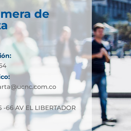
imera de
ta
ión:
954
ico:
arta@ucnc.com.co
5 -66 AV EL LIBERTADOR