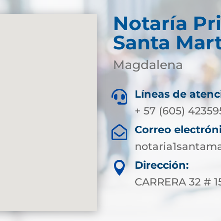
Notaría Pr
Santa Mar
Magdalena
Líneas de atenc

+ 57 (605) 4235
Correo electrón

notaria1santam
Dirección:

CARRERA 32 # 1