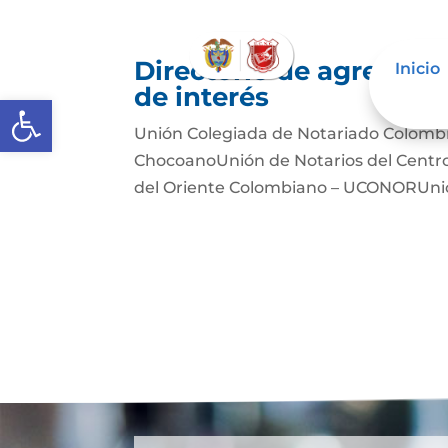
Directorio de agremiac
Inicio
de interés
Abrir barra de herramientas
Unión Colegiada de Notariado Colomb
ChocoanoUnión de Notarios del Cent
del Oriente Colombiano – UCONORUnió