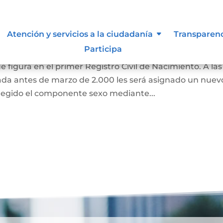
 de Identidad Sexual en el
Atención y servicios a la ciudadanía
Transparen
miento
Participa
e figura en el primer Registro Civil de Nacimiento. A las
ada antes de marzo de 2.000 les será asignado un nuev
regido el componente sexo mediante...