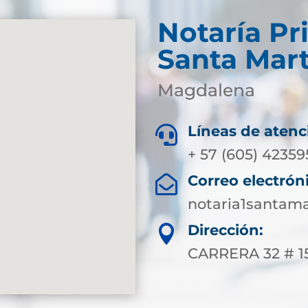
Notaría Pr
Santa Mar
Magdalena
Líneas de atenc

+ 57 (605) 4235
Correo electrón

notaria1santam
Dirección:

CARRERA 32 # 1