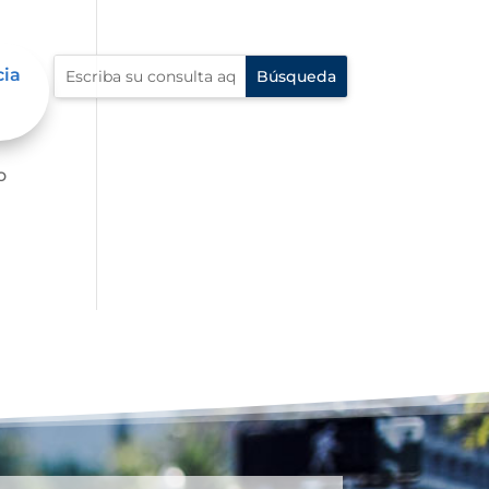
cia
o