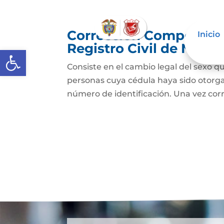
Corrección Componente
Inicio
Registro Civil de Naci
Abrir barra de herramientas
Consiste en el cambio legal del sexo qu
personas cuya cédula haya sido otorg
número de identificación. Una vez cor