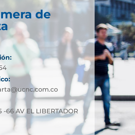
imera de
ta
ión:
954
ico:
arta@ucnc.com.co
5 -66 AV EL LIBERTADOR