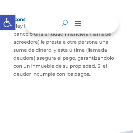
Abrir barra de herramientas
Constitución de hipoteca
Hay hipoteca cuando una persona, o un
banco o una entidad financiera (llamada
acreedora) le presta a otra persona una
suma de dinero, y esta última (llamada
deudora) asegura el pago, garantizándolo
con un inmueble de su propiedad. Si el
deudor incumple con los pagos...