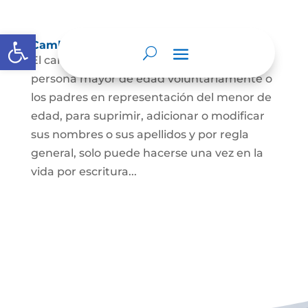
Abrir barra de herramientas
Cambio Nombre
El cambio de nombre lo podrá hacer la
persona mayor de edad voluntariamente o
los padres en representación del menor de
edad, para suprimir, adicionar o modificar
sus nombres o sus apellidos y por regla
general, solo puede hacerse una vez en la
vida por escritura...