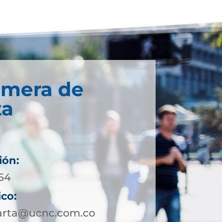
imera de
ta
ión:
954
ico:
arta@ucnc.com.co