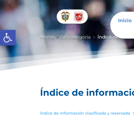
Inicio
Abrir barra de herramientas
Home
Sin categoría
Índice de inform
9
9
Índice de informaci
Índice de información clasificada y reservada