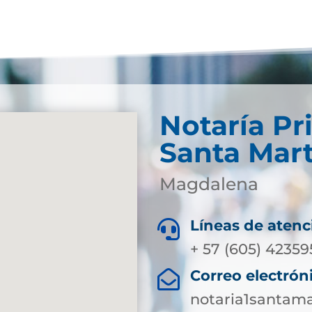
Notaría Pr
Santa Mar
Magdalena
Líneas de atenc

+ 57 (605) 4235
Correo electrón

notaria1santam