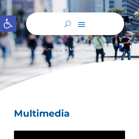
Abrir barra de herramientas
Home
Multimedia
Multimedia
9
9
Multimedia