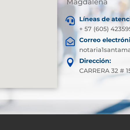
Magdalena
Líneas de atenc

+ 57 (605) 4235
Correo electrón

notaria1santam
Dirección:

CARRERA 32 # 1