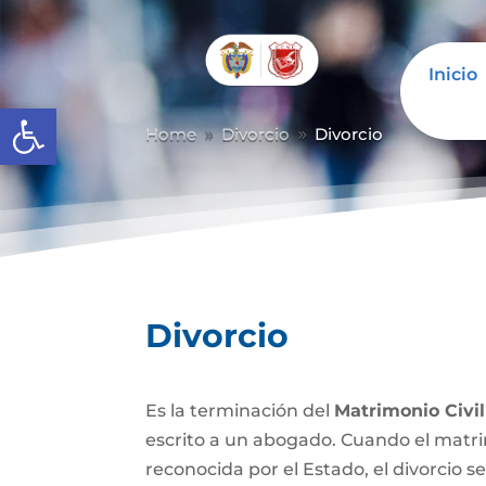
Inicio
Abrir barra de herramientas
Home
Divorcio
Divorcio
9
9
Divorcio
Es la terminación del
Matrimonio Civil
escrito a un abogado. Cuando el matrim
reconocida por el Estado, el divorcio se