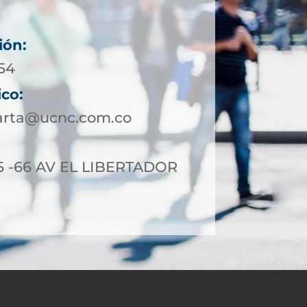
ión:
954
ico:
arta@ucnc.com.co
5 -66 AV EL LIBERTADOR