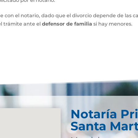
olicitado por el notario.
e con el notario, dado que el divorcio depende de las car
l trámite ante el
defensor de familia
si hay menores.
Notaría Pr
Santa Mar