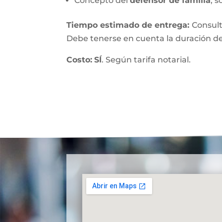
Concepto del
defensor de familia
, s
Tiempo estimado de entrega
:
Consult
Debe tenerse en cuenta la duración de
Costo:
SÍ
. Según tarifa notarial.