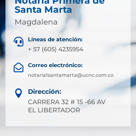
Notaría Primera de
Santa Marta
Magdalena
Líneas de atención:

+ 57 (605) 4235954
Correo electrónico:

notaria1santamarta@ucnc.com.co
Dirección:

CARRERA 32 # 15 -66 AV
EL LIBERTADOR