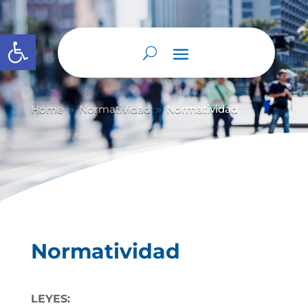
Abrir barra de herramientas
Home
Normatividad
Normatividad
9
9
Normatividad
LEYES: